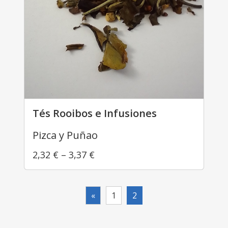
Tés Rooibos e Infusiones
Pizca y Puñao
2,32
€
–
3,37
€
«
1
2