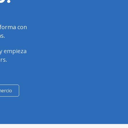
aforma con
s.
y empieza
rs.
mercio