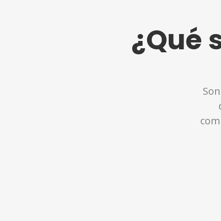
¿Qué 
Son
comp