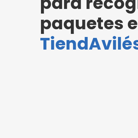
para recog
paquetes 
TiendAvilés