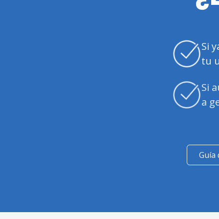
Si 
tu 
Si 
a g
Guía 