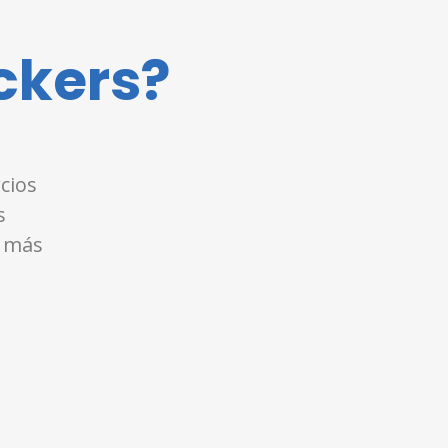
ckers?
cios
s
e más