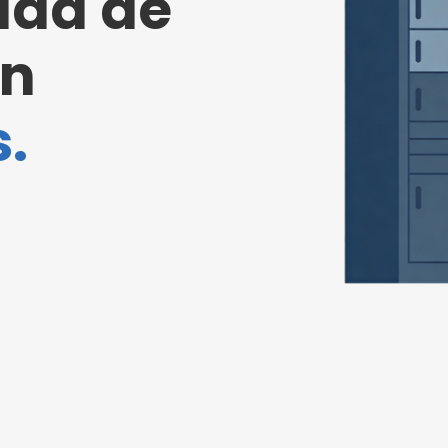
ida de
en
.