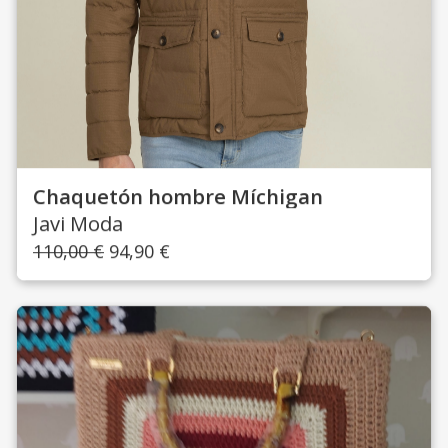
Chaquetón hombre Míchigan
Javi Moda
El
El
110,00
€
94,90
€
precio
precio
original
actual
era:
es:
110,00 €.
94,90 €.