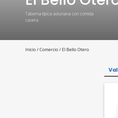
Taberna típica asturiana con comida
casera.
Inicio
/
Comercio
/ El Bello Otero
Val