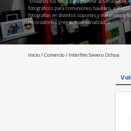
"Envíanos tus fotos para imprimir al 641005654.
fotográficos para comuniones, bautizos, eventos f
fotografías en distintos soportes y materiales y 
recordatorios y regalos personalizados.
Inicio
/
Comercio
/ Interfilm Severo Ochoa
Val