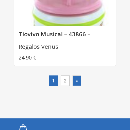
Tiovivo Musical – 43866 –
Regalos Venus
24,90
€
1
2
»