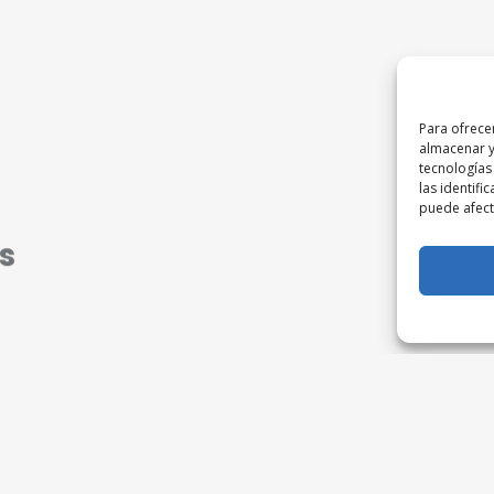
Para ofrece
almacenar y
tecnologías
las identifi
puede afecta
s