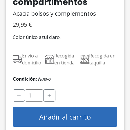
compartimentos
Acacia bolsos y complementos
29,95
€
Color único azul claro.
Envío a
Recogida
Recogida en
domicilio
en tienda
taquilla
Condición:
Nuevo
Añadir al carrito