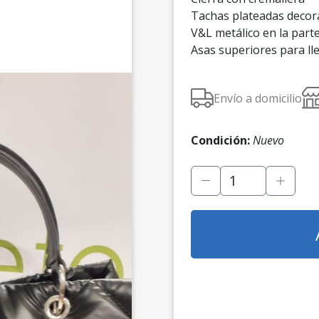
original
actu
Tachas plateadas decorat
era:
es:
V&L metálico en la parte
Asas superiores para lle
73,00 €.
58,4
Envío a domicilio
Condición:
Nuevo