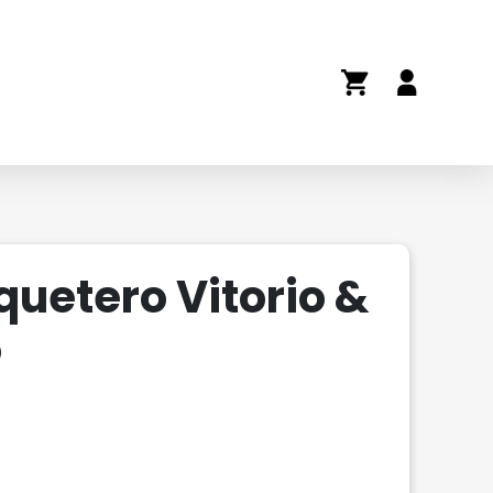
quetero Vitorio &
o
io