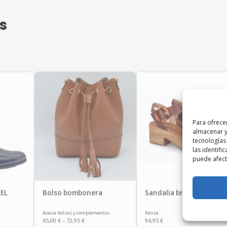
s
Para ofrece
almacenar y
tecnologías
las identifi
puede afecta
EL
Bolso bombonera
Sandalia bronce ABRIL
Acacia bolsos y complementos
Kenza
65,00
€
–
72,95
€
94,95
€