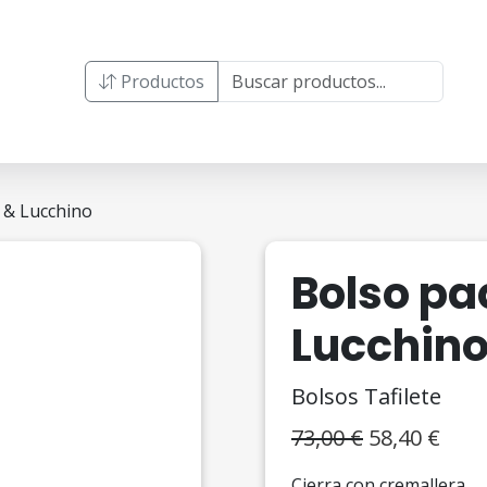
Productos
 & Lucchino
Bolso pa
Lucchin
Bolsos Tafilete
El
El
73,00
€
58,40
€
precio
prec
Cierra con cremallera