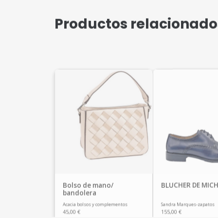
Productos relacionado
Bolso de mano/
BLUCHER DE MICH
bandolera
Acacia bolsos y complementos
Sandra Marques-zapatos
45,00
€
155,00
€