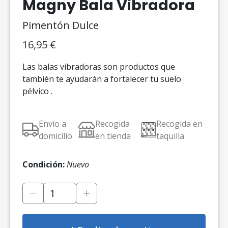
Magny Bala Vibradora
Pimentón Dulce
16,95
€
Las balas vibradoras son productos que
también te ayudarán a fortalecer tu suelo
pélvico .
Envío a
Recogida
Recogida en
domicilio
en tienda
taquilla
Condición:
Nuevo