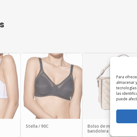
s
Para ofrece
almacenar y
tecnologías
las identifi
puede afecta
Stella / 90C
Bolso de mano/
bandolera