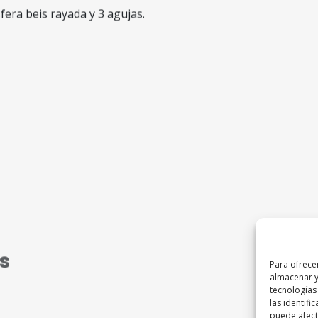
era beis rayada y 3 agujas.
s
Para ofrece
almacenar y
tecnologías
las identifi
puede afecta