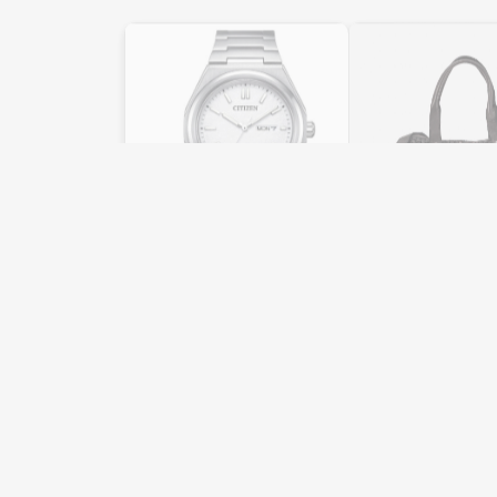
Reloj Citizen vintage
Bolso Trenzado d
caballero
Joyería Castillo
Hoja de Lata
285,00
€
169,00
€