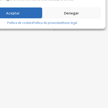
Aceptar
Denegar
Política de cookies
Política de privacidad
Aviso legal
Reloj Duward mujer
Joyería Carmo Relojeria
100,00
€