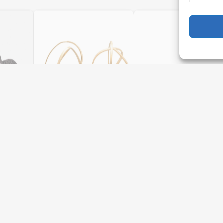
e Biba
Pendientes Embolic de
Sortija Azabache
Joidart
Hoja de Lata
Joyería Carmo Relojeria
92,00
€
32,00
€