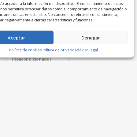
/o acceder a la información del dispositivo. El consentimiento de estas
 nos permitirá procesar datos como el comportamiento de navegación o
caciones únicas en este sitio. No consentir o retirar el consentimiento,
r negativamente a ciertas características y funciones.
Aceptar
Denegar
Política de cookies
Política de privacidad
Aviso legal
iPhone 8 64Gb
(Reacondicionado)
EspacioMovil
299,00
€