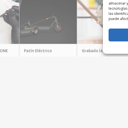
almacenar y
tecnologías
las identifi
puede afecta
HONE
Patín Eléctrico
Grabado láser
EspacioMovil
Joyería Castillo
549,00
€