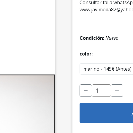
Consultar talla whatsA
www.javimoda82@yahoo
Condición:
Nuevo
color: