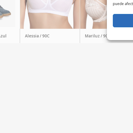
puede afecta
Azul
Alessia / 90C
Mariluz / 90C
Lencería Noelia
Lencería Noelia
29,95
€
19,95
€