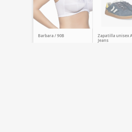
Barbara / 90B
Zapatilla unisex 
Jeans
Lencería Noelia
Del Río Uribe Moda
29,95
€
85,00
€