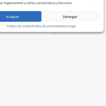
r negativamente a ciertas características y funciones.
Aceptar
Denegar
Política de cookies
Política de privacidad
Aviso legal
Bolso Vega
Acacia bolsos y complementos
39,95
€