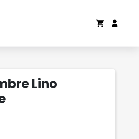
mbre Lino
e