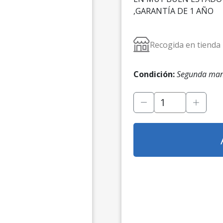
original
ac
,GARANTÍA DE 1 AÑO
era:
es
219,00 €.
16
Recogida en tienda
Condición:
Segunda ma