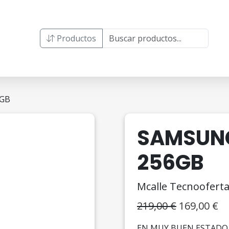
Productos
6GB
SAMSUNG
256GB
Mcalle Tecnoofert
El
El
219,00
€
169,00
€
precio
pr
EN MUY BUEN ESTADO 