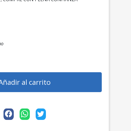
tual
:
9,00 €.
no
Añadir al carrito