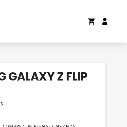
 GALAXY Z FLIP
as
ecio
, COMPRE CON PLENA CONFIANZA