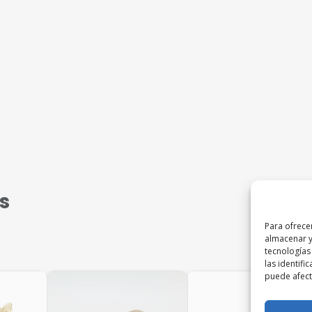
s
Para ofrece
almacenar y
tecnologías
las identifi
puede afecta