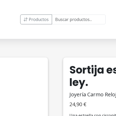
Productos
Sortija e
ley.
Joyería Carmo Relo
24,90
€
Una estrella con circoni