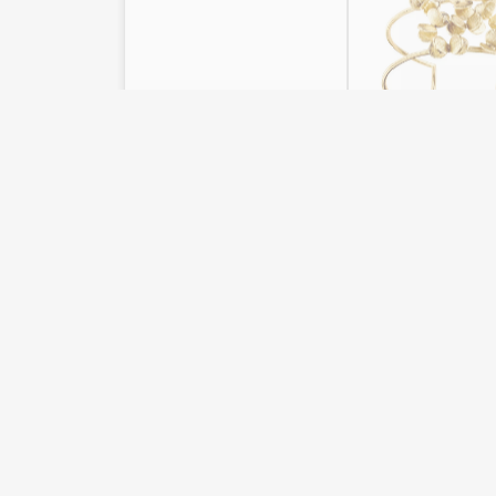
Pendientes en plata
Pulsera Arai de J
dorada
Joyería Carmo Relojeria
Hoja de Lata
198,00
€
120,00
€