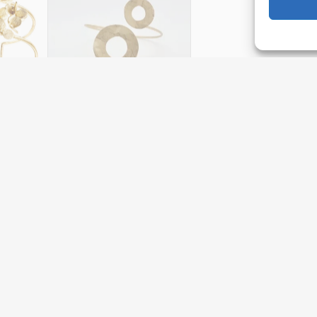
oidart
Brazalete Círculos
Sortija plata con efecto
Demiim
martillado
Hoja de Lata
Joyería Carmo Relojeria
49,00
€
80,00
€