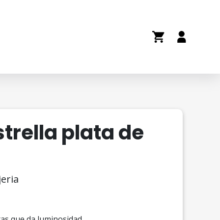
strella plata de
jeria
tas que da luminosidad.