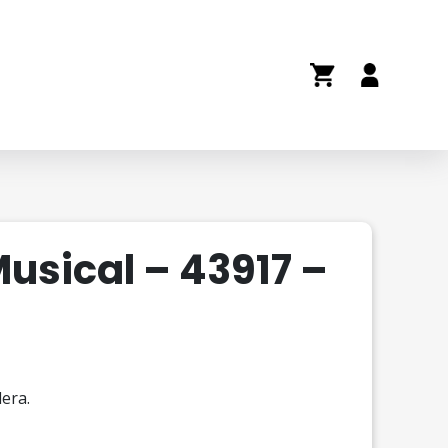
Musical – 43917 –
era.