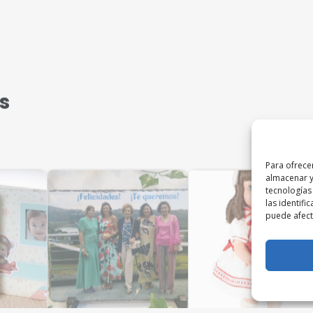
s
Para ofrece
almacenar y
tecnologías
las identifi
puede afecta