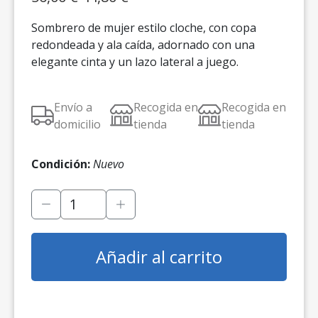
precio
precio
Sombrero de mujer estilo cloche, con copa
original
actual
redondeada y ala caída, adornado con una
era:
es:
elegante cinta y un lazo lateral a juego.
56,00 €.
44,80 €.
Envío a
Recogida en
Recogida en
domicilio
tienda
tienda
Condición:
Nuevo
Añadir al carrito