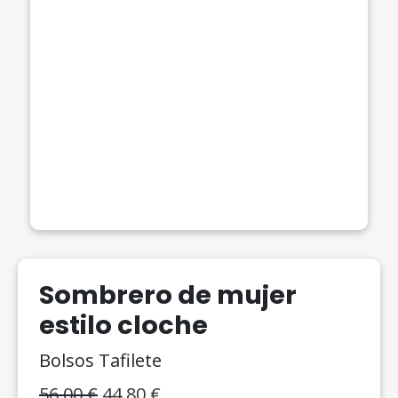
Sombrero de mujer
estilo cloche
Bolsos Tafilete
El
El
56,00
€
44,80
€